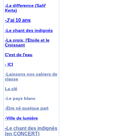
-La difference (Salif
Keita
)
-J'ai 10 ans
-Le chant des indignés
-La croix, l'Etoile et le
Croissant
C'est de l'eau
- ICI
-Laissons nos cahiers de
classe
La clé
-Le pays blanc
-
Etre né quelque part
-
Ville de lumière
-
Le chant des indignés
(en CONCERT)