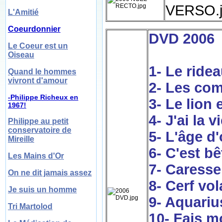
L'Amitié
Coeurdonnier
DVD 2006
Le Coeur est un
Oiseau
1- Le ride
Quand le hommes
vivront d'amour
2- Les co
-Philippe Richeux en
3- Le lion 
1967!
4- J'ai la v
Philippe au petit
conservatoire de
5- L'âge d'
Mireille
6- C'est bê
Les Mains d'Or
7- Caresse
On ne dit jamais assez
8- Cerf vol
Je suis un homme
9- Aquariu
Tri Martolod
10- Fais m