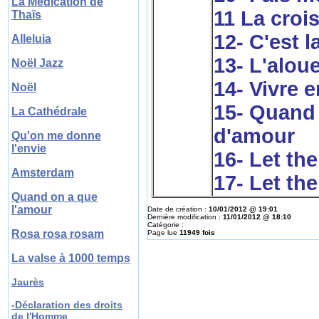
La Médication de
11 La croi
Thaïs
12- C'est 
Alleluia
13- L'aloue
Noël Jazz
14- Vivre e
Noël
15- Quand
La Cathédrale
d'amour
Qu'on me donne
l'envie
16- Let th
Amsterdam
17- Let th
Quand on a que
l'amour
Date de création :
10/01/2012 @ 19:01
Dernière modification :
11/01/2012 @ 18:10
Catégorie :
Rosa rosa rosam
Page lue
11949 fois
La valse à 1000 temps
Jaurès
-Déclaration des droits
de l'Homme