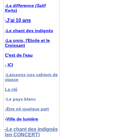
-La difference (Salif
Keita
)
-J'ai 10 ans
-Le chant des indignés
-La croix, l'Etoile et le
Croissant
C'est de l'eau
- ICI
-Laissons nos cahiers de
classe
La clé
-Le pays blanc
-
Etre né quelque part
-
Ville de lumière
-
Le chant des indignés
(en CONCERT)